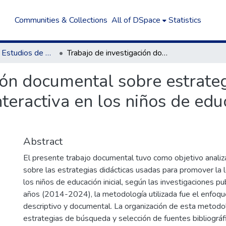
Communities & Collections
All of DSpace
Statistics
Programa de Estudios de Educación Inicial
Trabajo de investigación documental sobre estrategias didácticas para promover la lectura interactiva en los niños de educación inicial (2014-2024).
ión documental sobre estrateg
teractiva en los niños de educ
Abstract
El presente trabajo documental tuvo como objetivo analiza
sobre las estrategias didácticas usadas para promover la l
los niños de educación inicial, según las investigaciones pu
años (2014-2024), la metodología utilizada fue el enfoque
descriptivo y documental. La organización de esta metodo
estrategias de búsqueda y selección de fuentes bibliográfi