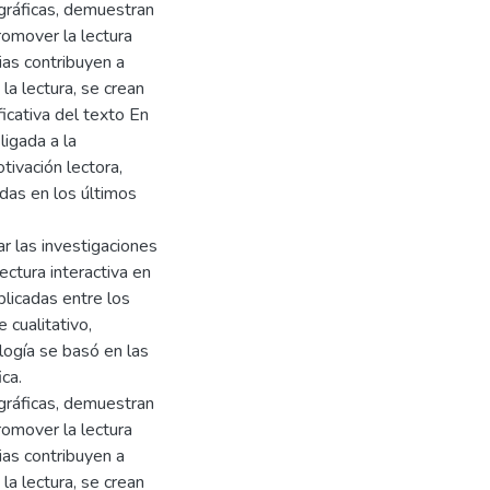
gráficas, demuestran
romover la lectura
gias contribuyen a
la lectura, se crean
icativa del texto En
ligada a la
tivación lectora,
adas en los últimos
r las investigaciones
ectura interactiva en
blicadas entre los
 cualitativo,
logía se basó en las
ca.
gráficas, demuestran
romover la lectura
gias contribuyen a
la lectura, se crean