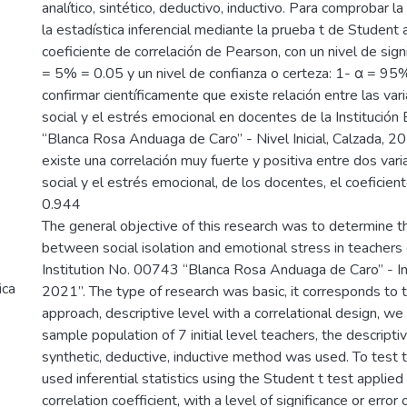
analítico, sintético, deductivo, inductivo. Para comprobar la
la estadística inferencial mediante la prueba t de Student 
coeficiente de correlación de Pearson, con un nivel de signi
= 5% = 0.05 y un nivel de confianza o certeza: 1- α = 95%
confirmar científicamente que existe relación entre las var
social y el estrés emocional en docentes de la Institució
“Blanca Rosa Anduaga de Caro” - Nivel Inicial, Calzada, 20
existe una correlación muy fuerte y positiva entre dos vari
social y el estrés emocional, de los docentes, el coeficient
0.944
The general objective of this research was to determine th
between social isolation and emotional stress in teachers 
Institution No. 00743 “Blanca Rosa Anduaga de Caro” - Ini
ica
2021”. The type of research was basic, it corresponds to t
approach, descriptive level with a correlational design, w
sample population of 7 initial level teachers, the descriptive
synthetic, deductive, inductive method was used. To test
used inferential statistics using the Student t test applie
correlation coefficient, with a level of significance or erro