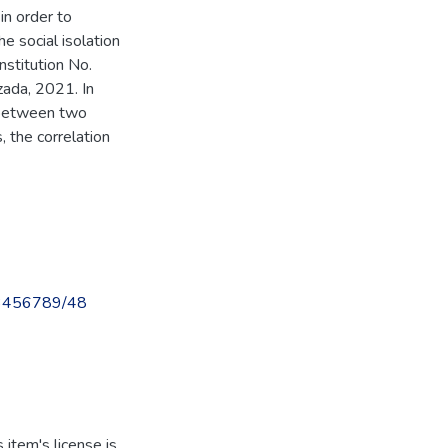
in order to
he social isolation
nstitution No.
zada, 2021. In
n between two
, the correlation
123456789/48
item's license is