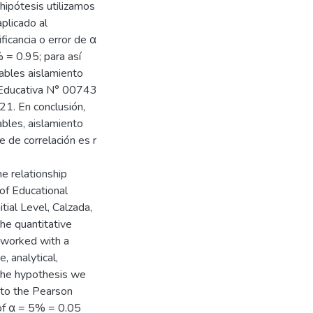
 hipótesis utilizamos
aplicado al
ficancia o error de α
 = 0.95; para así
iables aislamiento
n Educativa N° 00743
21. En conclusión,
ables, aislamiento
e de correlación es r
e relationship
of Educational
tial Level, Calzada,
he quantitative
e worked with a
, analytical,
 the hypothesis we
d to the Pearson
r of α = 5% = 0.05