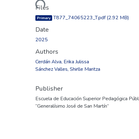
Files
T877_74065223_T.pdf
(2.92 MB)
Primary
Date
2025
Authors
Cerdán Alva, Erika Julissa
Sánchez Valles, Shirlle Maritza
Publisher
Escuela de Educación Superior Pedagógica Públ
“Generalísimo José de San Martín”