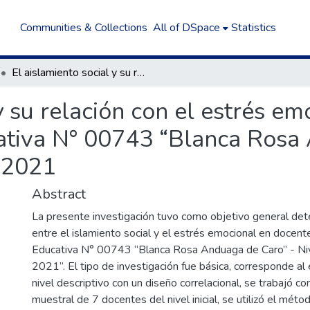
Communities & Collections
All of DSpace
Statistics
El aislamiento social y su relación con el estrés emocional en docentes de la Institución Educativa N° 00743 “Blanca Rosa Anduaga de Caro” – Nivel Inicial, Calzada, 2021
y su relación con el estrés e
cativa N° 00743 “Blanca Rosa
, 2021
Abstract
La presente investigación tuvo como objetivo general dete
entre el islamiento social y el estrés emocional en docente
Educativa N° 00743 “Blanca Rosa Anduaga de Caro” - Nivel
2021”. El tipo de investigación fue básica, corresponde al 
nivel descriptivo con un diseño correlacional, se trabajó c
muestral de 7 docentes del nivel inicial, se utilizó el méto