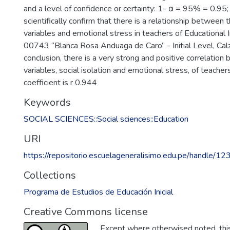
and a level of confidence or certainty: 1- α = 95% = 0.95; 
scientifically confirm that there is a relationship between t
variables and emotional stress in teachers of Educational I
00743 “Blanca Rosa Anduaga de Caro” - Initial Level, Cal
conclusion, there is a very strong and positive correlatio
variables, social isolation and emotional stress, of teachers
coefficient is r 0.944
Keywords
SOCIAL SCIENCES::Social sciences::Education
URI
https://repositorio.escuelageneralisimo.edu.pe/handle/
Collections
Programa de Estudios de Educación Inicial
Creative Commons license
Except where otherwised noted, this 