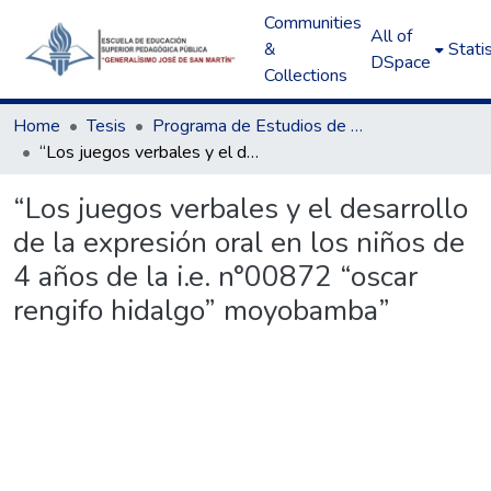
Communities
All of
&
Statis
DSpace
Collections
Home
Tesis
Programa de Estudios de Educación Inicial
“Los juegos verbales y el desarrollo de la expresión oral en los niños de 4 años de la i.e. n°00872 “oscar rengifo hidalgo” moyobamba”
“Los juegos verbales y el desarrollo
de la expresión oral en los niños de
4 años de la i.e. n°00872 “oscar
rengifo hidalgo” moyobamba”