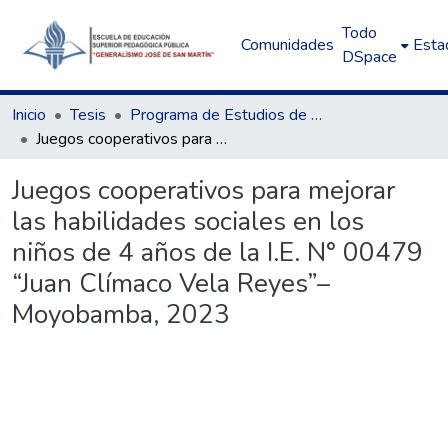
Todo
Comunidades
Estad
DSpace
Inicio
Tesis
Programa de Estudios de Educación Inicial
Juegos cooperativos para mejorar las habilidades sociales en los niños de 4 años de la I.E. N° 00479 “Juan Clímaco Vela Reyes”– Moyobamba, 2023
Juegos cooperativos para mejorar
las habilidades sociales en los
niños de 4 años de la I.E. N° 00479
“Juan Clímaco Vela Reyes”–
Moyobamba, 2023