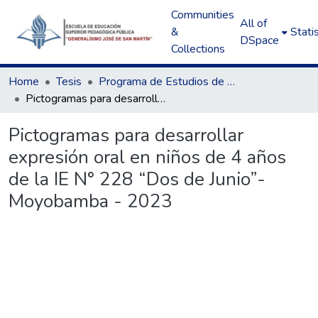
Communities
All of
&
Statis
DSpace
Collections
Home
Tesis
Programa de Estudios de Educación Inicial
Pictogramas para desarrollar expresión oral en niños de 4 años de la IE N° 228 “Dos de Junio”- Moyobamba - 2023
Pictogramas para desarrollar
expresión oral en niños de 4 años
de la IE N° 228 “Dos de Junio”-
Moyobamba - 2023